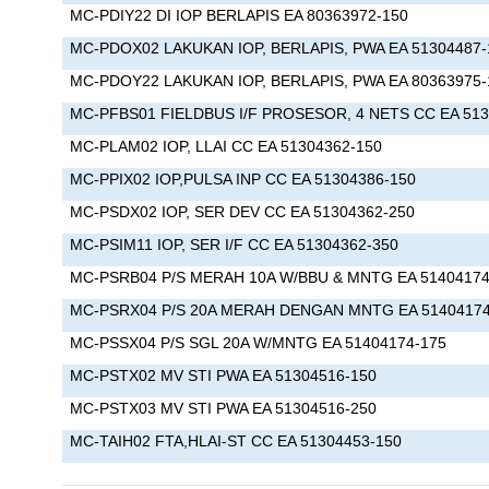
MC-PDIY22 DI IOP BERLAPIS EA 803639
72-150
MC-PDOX02 LAKUKAN IOP, BERLAPIS, PWA EA 51304487-
MC-PDOY22 LAKUKAN IOP, BERLAPIS, PWA EA 80363975-
MC-PFBS01 FIELDBUS I/F PROSESOR, 4 NETS CC EA 513
MC-PLAM02 IOP, LLAI CC EA 51304362-150
MC-PPIX02 IOP,PULSA INP CC EA 51304386-150
MC-PSDX02 IOP, SER DEV CC EA 51304362-250
MC-PSIM11 IOP, SER I/F CC EA 51304362-350
MC-PSRB04 P/S MERAH 10A W/BBU & MNTG EA 51404174
MC-PSRX04 P/S 20A MERAH DENGAN MNTG EA 51404174
MC-PSSX04 P/S SGL 20A W/MNTG EA 51404174-175
MC-PSTX02 MV STI PWA EA 51304516-150
MC-PSTX03 MV STI PWA EA 51304516-250
MC-TAIH02 FTA,HLAI-ST CC EA 51304453-150