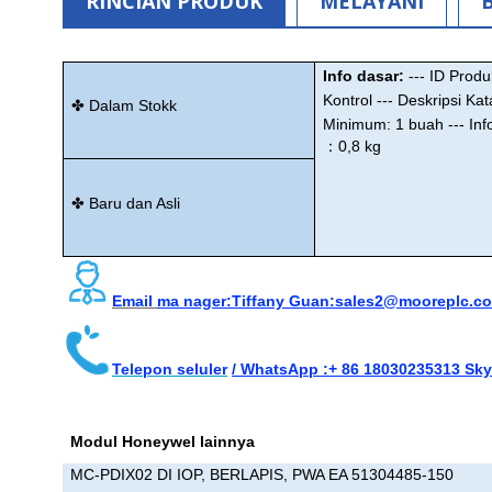
RINCIAN PRODUK
MELAYANI
Info dasar:
--- ID Pro
Kontrol
--- Deskripsi Kat
✤
Dalam Stok
k
Minimum: 1 buah
--- I
：
0,8 kg
✤
Baru dan Asli
Email
ma
nag
er
:
Tiffany
Guan
:
sales2@mooreplc.c
Telepon seluler
/ WhatsApp :
+ 86 18030235313
Sk
Modul Honeywel lainnya
MC-PDIX02 DI IOP, BERLAPIS, PWA EA 51304485-150