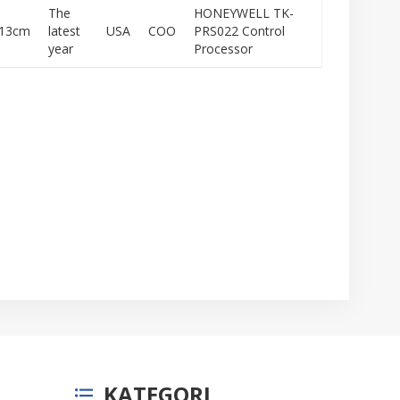
The
HONEYWELL TK-
x13cm
latest
USA
COO
PRS022 Control
year
Processor
KATEGORI