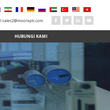
el
sales2@mooreplc.com
HUBUNGI KAMI