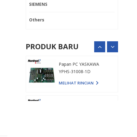
MELIHAT RINCIAN
SIEMENS
Others
Papan PC YASKAWA
YPHS-31008-1D
MELIHAT RINCIAN
PRODUK BARU
Papan daya Schneider
PN658743P4
MELIHAT RINCIAN
Papan Daya Penggerak
195187A04
MELIHAT RINCIAN