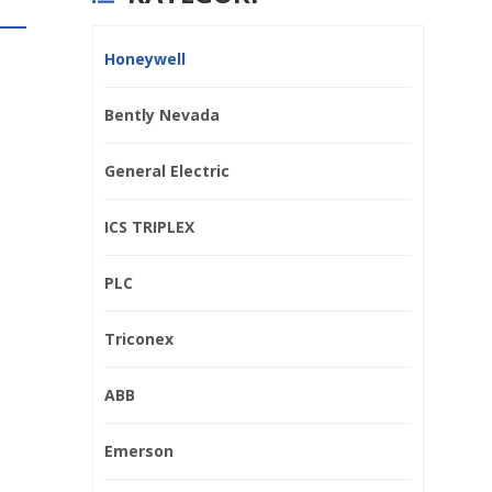
Honeywell
Bently Nevada
General Electric
ICS TRIPLEX
PLC
Triconex
ABB
Pelat penyaring Schneider
Emerson
NHA19377