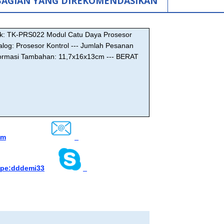
BAGIAN YANG DIREKOMENDASIKAN
duk: TK-PRS022 Modul Catu Daya Prosesor
alog:
Prosesor Kontrol
--- Jumlah Pesanan
nformasi Tambahan: 11,7x16x13cm
--- BERAT
om
ype
:
dddemi33