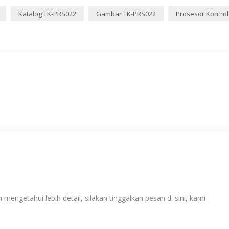
Katalog TK-PRS022
Gambar TK-PRS022
Prosesor Kontrol
 mengetahui lebih detail, silakan tinggalkan pesan di sini, kami