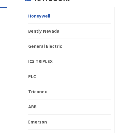
Honeywell
Bently Nevada
General Electric
ICS TRIPLEX
PLC
Triconex
ABB
Pelat penyaring Schneider
Emerson
NHA19377