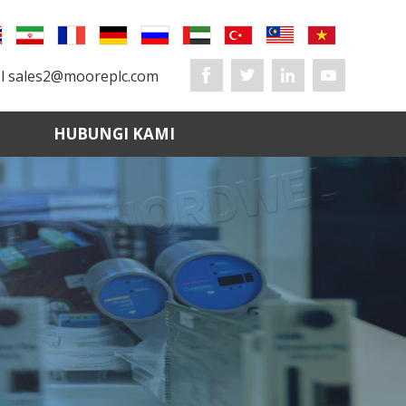
el
sales2@mooreplc.com
HUBUNGI KAMI