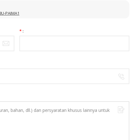
 8U-PAIMA1
*
: