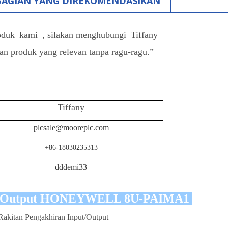
BAGIAN YANG DIREKOMENDASIKAN
oduk
kami
, silakan menghubungi
Tiffany
n produk yang relevan tanpa ragu-ragu.”
Tiffany
plcsale@mooreplc.com
+86-18030235313
dddemi33
put/Output HONEYWELL 8U-PAIMA1
Rakitan Pengakhiran Input/Output