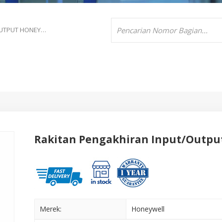
RAKITAN PENGAKHIRAN INPUT/OUTPUT HONEYWELL 8U-PAIMA1
Rakitan Pengakhiran Input/Outp
Merek:
Honeywell