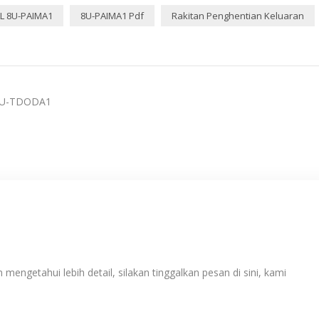
 8U-PAIMA1
8U-PAIMA1 Pdf
Rakitan Penghentian Keluaran
8U-TDODA1
 mengetahui lebih detail, silakan tinggalkan pesan di sini, kami