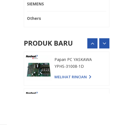
MELIHAT RINCIAN
SIEMENS
Others
Papan PC YASKAWA
YPHS-31008-1D
MELIHAT RINCIAN
PRODUK BARU
Papan daya Schneider
PN658743P4
MELIHAT RINCIAN
Papan Daya Penggerak
195187A04
MELIHAT RINCIAN