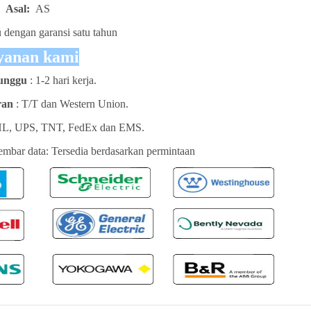
Asal:
AS
 dengan garansi satu tahun
yanan kami
unggu
: 1-2 hari kerja.
ran
: T/T dan Western Union.
HL, UPS, TNT, FedEx dan EMS.
lembar data: Tersedia berdasarkan permintaan