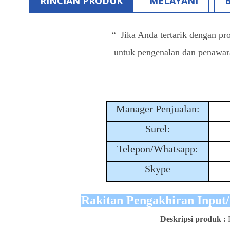
RINCIAN PRODUK
MELAYANI
“
Jika Anda tertarik dengan pr
untuk pengenalan dan penawara
Manager Penjualan:
Surel:
Telepon/Whatsapp:
Skype
Rakitan Pengakhiran In
Deskripsi produk
: